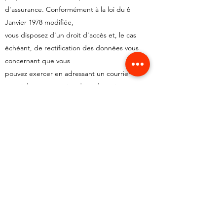
d'assurance. Conformément à la loi du 6
Janvier 1978 modifiée,
vous disposez d'un droit d'accès et, le cas
échéant, de rectification des données vous
concernant que vous
pouvez exercer en adressant un courrier ou
courriel à notre service de réclamation à
l'adresse mentionnée ci-dessus.
Lutte contre le travail illégal
Pour lutter contre le travail illégal ou dissimulé,
les articles L 8222-1 et suivants du code du
Travail prévoient que le donneur d'ordre doit
vérifier, en vue de l'exécution d'un travail, de la
fourniture d'une prestation de services ou de